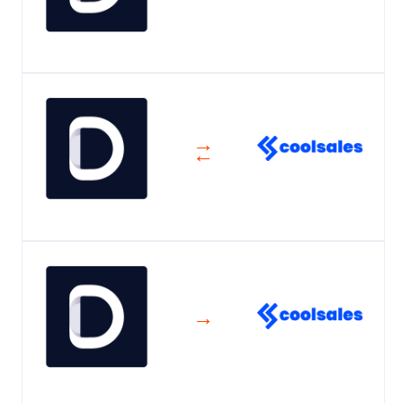
→
←
→