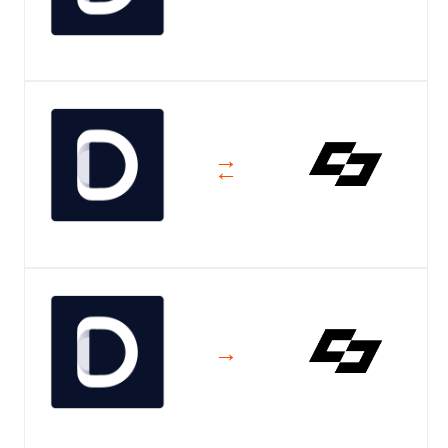
→
←
→