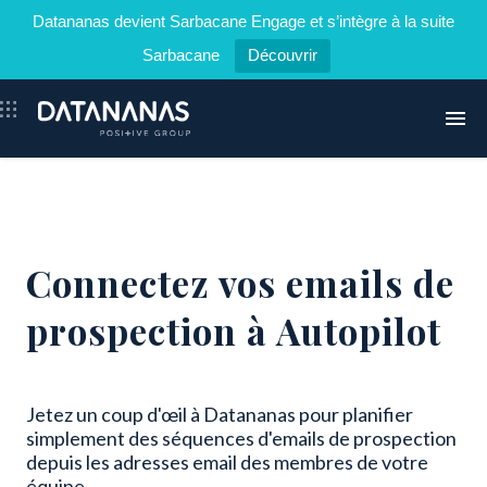
Datananas devient Sarbacane Engage et s’intègre à la suite
Sarbacane
Découvrir
Aller
au
contenu
Produit
Services
Tarifs
Connectez vos emails de
Cas clients
prospection à Autopilot
Blog
Connexion
Jetez un coup d'œil à Datananas pour planifier
simplement des séquences d'emails de prospection
depuis les adresses email des membres de votre
équipe.